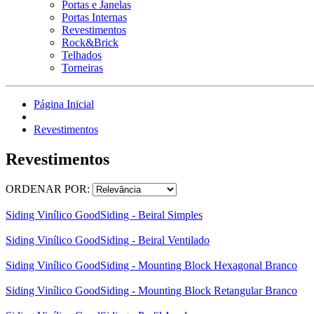
Portas e Janelas
Portas Internas
Revestimentos
Rock&Brick
Telhados
Torneiras
Página Inicial
Revestimentos
Revestimentos
ORDENAR POR:
Siding Vinílico GoodSiding - Beiral Simples
Siding Vinílico GoodSiding - Beiral Ventilado
Siding Vinílico GoodSiding - Mounting Block Hexagonal Branco
Siding Vinílico GoodSiding - Mounting Block Retangular Branco