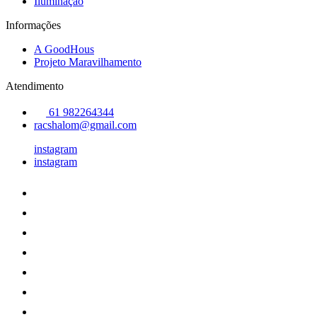
Iluminação
Informações
A GoodHous
Projeto Maravilhamento
Atendimento
61 982264344
racshalom@gmail.com
instagram
instagram